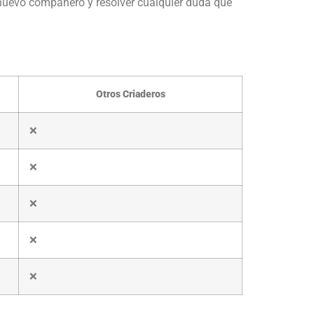
nuevo compañero y resolver cualquier duda que
Otros Criaderos
❌
❌
❌
❌
❌