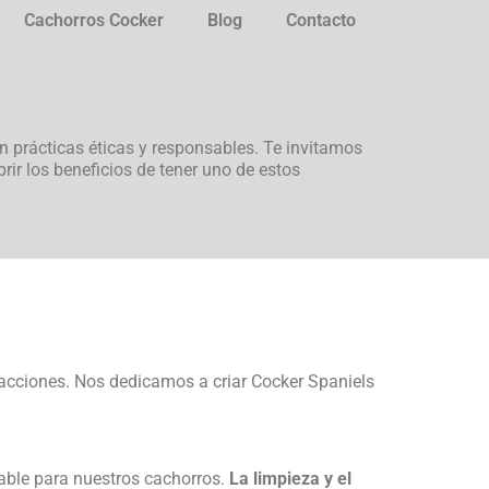
Cachorros Cocker
Blog
Contacto
on prácticas éticas y responsables. Te invitamos
ir los beneficios de tener uno de estos
 acciones. Nos dedicamos a criar Cocker Spaniels
ble para nuestros cachorros.
La limpieza y el