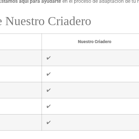
Estamos aquí para ayudarte
en el proceso de adaptación de tu 
 Nuestro Criadero
Nuestro Criadero
✔️
✔️
✔️
✔️
✔️